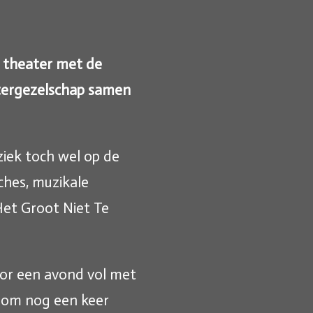
t theater met de
atergezelschap samen
ziek toch wel op de
ches, muzikale
et Groot Niet Te
voor een avond vol met
s om nog een keer