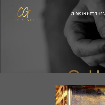
Ga
CHRIS IN HET THE
direct
naar
de
hoofdinhoud