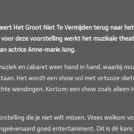
keert Het Groot Niet Te Vermijden terug naar he
l voor deze voorstelling werkt het muzikale the
n actrice Anne-marie Jung.
 muziek en cabaret weer hand in hand, waarbij mu
staan. Het wordt een show vol met virtuoze sket
hte wendingen. Kortom: een show zoals alleen H
orstelling die je niet wilt missen. Wees welkom 
 ongeëvenaard goed entertainment. Dit is dé kan