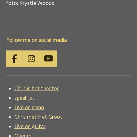
foto: Krystle Woods
Follow me on social media
F
I
Y
a
n
o
c
s
u
e
t
T
Chris in het theater
b
a
u
speellijst
o
g
b
Live on piano
o
r
e
Chris met Het Groot
k
a
m
Live on guitar
Over mij