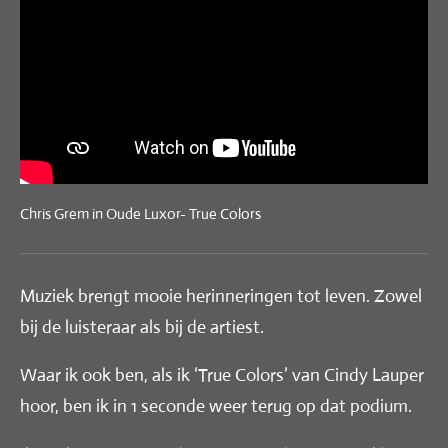
Chris Grem in Oude Luxor- True Colors
Muziek brengt mooie herinneringen tot leven. Zowel
bij de luisteraar als bij de artiest.
Waar ik ook ben, als ik ‘True Colors’ van Cindy Lauper
hoor, ben ik in 1 seconde weer terug op dat podium.