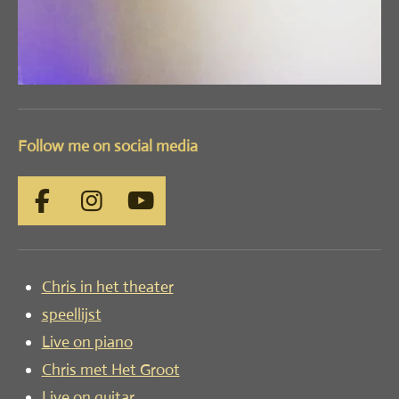
Follow me on social media
F
I
Y
a
n
o
c
s
u
e
t
T
Chris in het theater
b
a
u
speellijst
o
g
b
Live on piano
o
r
e
Chris met Het Groot
k
a
m
Live on guitar